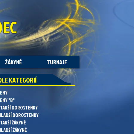
DEC
ŽÁKYNĚ
TURNAJE
DLE KATEGORIÍ
ŽENY
ENY "B"
STARŠÍ DOROSTENKY
MLADŠÍ DOROSTENKY
STARŠÍ ŽÁKYNĚ
MLADŠÍ ŽÁKYNĚ