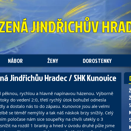
ZENÁ
JINDŘICHŮV HRA
NÁBOR
ŽENY
DOROSTENKY
zená Jindřichův Hradec / SHK Kunovice
l pěknou, rychlou a hlavně napínavou házenou. Výborně 
Ž
toky do vedení 2:0, třetí rychlý útok bohužel odnesla 
ly a dostalo nás to do zápasu. Kunovice jsou ale velmi 
řelbě se téměř nemýlily a tak náš náskok brzy snížily. Celý 
ím poločase nám sice soupeřky na chvíli utekly o 3 
snížit na rozdíl 1 branky a hned v úvodu druhé půle jsme 