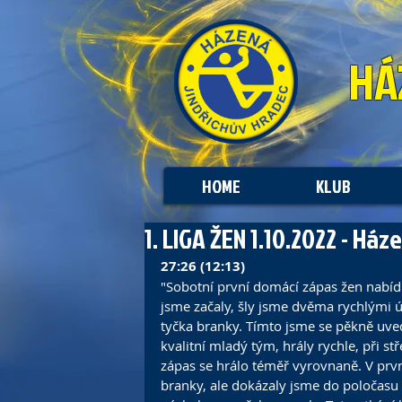
HÁ
HOME
KLUB
1. LIGA ŽEN 1.10.2022 - Há
27:26 (12:13)
"Sobotní první domácí zápas žen nabíd
jsme začaly, šly jsme dvěma rychlými ú
tyčka branky. Tímto jsme se pěkně uved
kvalitní mladý tým, hrály rychle, při st
zápas se hrálo téměř vyrovnaně. V prvn
branky, ale dokázaly jsme do poločasu 