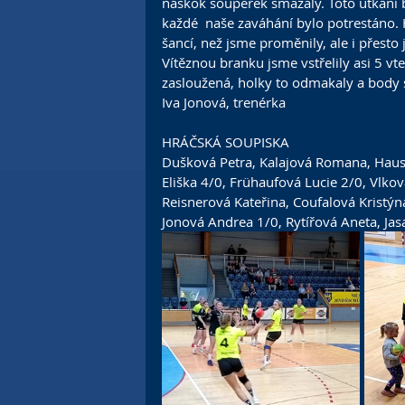
náskok soupeřek smazaly. Toto utkání b
každé  naše zaváhání bylo potrestáno. H
šancí, než jsme proměnily, ale i přest
Vítěznou branku jsme vstřelily asi 5 v
zasloužená, holky to odmakaly a body s
Iva Jonová, trenérka 
HRÁČSKÁ SOUPISKA
Dušková Petra
, 
Kalajová Romana
, 
Haus
Eliška
 4/0, 
Frühaufová Lucie
 2/0, 
Vlkov
Reisnerová Kateřina
, 
Coufalová Kristýn
Jonová Andrea
 1/0, 
Rytířová Aneta
, 
Jas