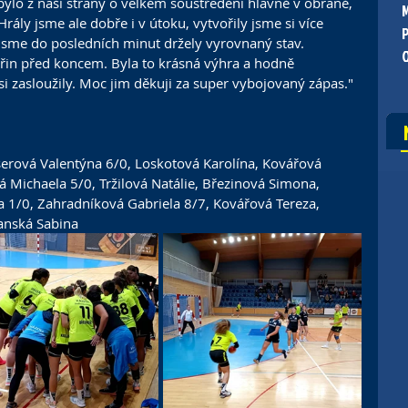
ylo z naší strany o velkém soustředění hlavně v obraně, 
rály jsme ale dobře i v útoku, vytvořily jsme si více 
o jsme do posledních minut držely vyrovnaný stav. 
teřin před koncem. Byla to krásná výhra a hodně 
i zasloužily. Moc jim děkuji za super vybojovaný zápas."
erová Valentýna
 6/0, 
Loskotová Karolína
, 
Kovářová 
á Michaela
 5/0, 
Tržilová Natálie
, 
Březinová Simona
, 
a
 1/0, 
Zahradníková Gabriela
 8/7, 
Kovářová Tereza
, 
anská Sabina