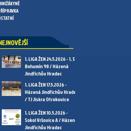
MINIŽÁKYNĚ
PŘÍPRAVKA
OSTATNÍ
NEJNOVĚJŠÍ
1. LIGA ŽEN 24.5.2026 - 1. SC
Bohumín 98 / Házená
Jindřichův Hradec
1. LIGA ŽEN 17.5.2026 -
Házená Jindřichův Hradec
/ TJ Jiskra Otrokovice
1. LIGA ŽEN 10.5.2026 -
Sokol Vršovice A / Házená
Jindřichův Hradec