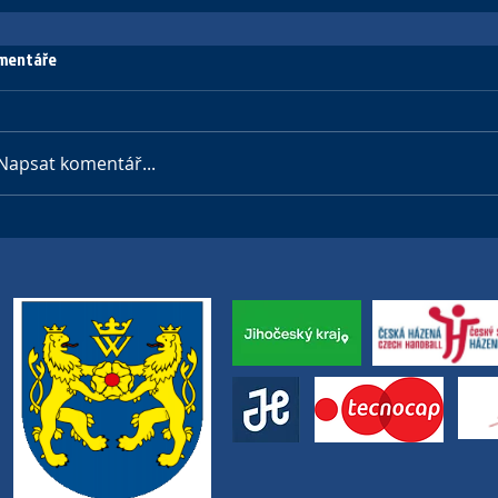
mentáře
Napsat komentář...