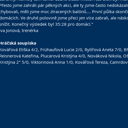
Přesto jsme zahráli pár pěkných akci, ale ty jsme často nedokáza
chybovali, měli jsme moc ztracených balónů.... První půlka skonči
domácích. Ve druhé polovině jsme přeci jen více zabrali, ale nás
snížit. Konečný výsledek byl 35:28 pro domácí."
Iva Jonová, trenérka
Hráčská soupiska
Kovářová Eliška 4/2, Frühaufová Lucie 2/0, Rytířová Aneta 7/0, B
Reisnerová Kateřina, Plucarová Kristýna 4/0, Nováková Nikola, O
Kristýna 2" 5/0, Viktorinová Anna 1/0, Kovářová Tereza, Camrdov