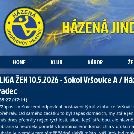
HÁZENÁ
JIN
HOME
KLUB
NÁBOR
ŽE
. LIGA ŽEN 10.5.2026 - Sokol Vršovice A / H
radec
35:27 (17:11)
"Zápas s Vršovicemi odpovídal postavení týmů v tabulce. Vršovic
přehrály. Od samého začátku to byl zápas domácích, my stále jen 
nás dnes přehrály nejen rychlostí, silou, lepší střelbou, ale hlav
obrana si neuměla poradit s kombinacemi domácích a v útoku ná
ubránily. Neměly tam téměř žádné slabší místo. Náš útok byl mál