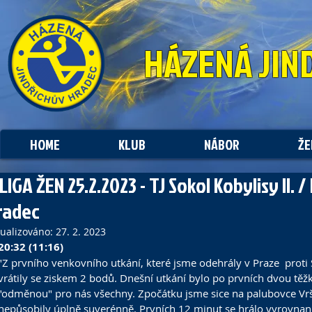
HÁZENÁ
JIN
HOME
KLUB
NÁBOR
ŽE
 LIGA ŽEN 25.2.2023 - TJ Sokol Kobylisy II.
radec
tualizováno:
27. 2. 2023
20:32 (11:16)
"Z prvního venkovního utkání, které jsme odehrály v Praze  proti S
vrátily se ziskem 2 bodů. Dnešní utkání bylo po prvních dvou tě
"odměnou" pro nás všechny. Zpočátku jsme sice na palubovce Vršo
nepůsobily úplně suverénně. Prvních 12 minut se hrálo vyrovnaně