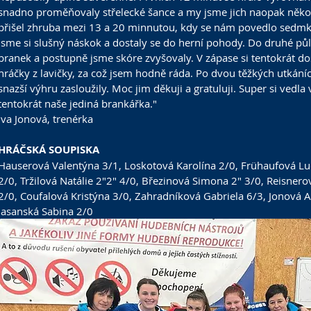
snadno proměňovaly střelecké šance a my jsme jich naopak několi
přišel zhruba mezi 13 a 20 minnutou, kdy se nám povedlo sedmkrá
jsme si slušný náskok a dostaly se do herní pohody. Do druhé půl
branek a postupně jsme skóre zvyšovaly. V zápase si tentokrát do
hráčky z lavičky, za což jsem hodně ráda. Po dvou těžkých utkání
snazší výhru zasloužily. Moc jim děkuji a gratuluji. Super si vedla 
tentokrát naše jediná brankářka."
Iva Jonová, trenérka
HRÁČSKÁ SOUPISKA
Hauserová Valentýna
 3/1, 
Loskotová Karolína
 2/0, 
Frühaufová Lu
2/0, 
Tržilová Natálie
 2"2" 4/0, 
Březinová Simona
 2" 3/0, 
Reisnero
2/0, 
Coufalová Kristýna
 3/0, 
Zahradníková Gabriela
 6/3, 
Jonová 
Jasanská Sabina
 2/0