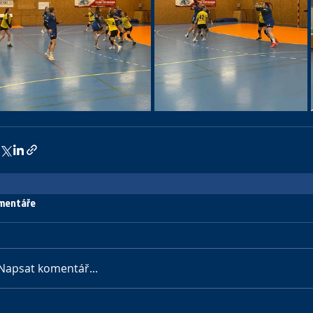
mentáře
Napsat komentář...