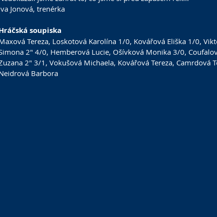
Iva Jonová, trenérka
Hráčská soupiska
Maxová Tereza, Loskotová Karolína 1/0, Kovářová Eliška 1/0, Vik
Simona 2" 4/0, Hemberová Lucie, Ošívková Monika 3/0, Coufalová
Zuzana 2" 3/1, Vokušová Michaela, Kovářová Tereza, Camrdová Te
Neidrová Barbora