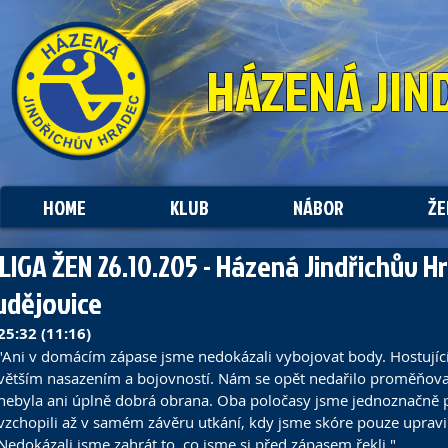
HÁZENÁ
JIN
HOME
KLUB
NÁBOR
ŽE
. LIGA ŽEN 26.10.205 - Házená Jindřichův H
udějovice
25:32 (11:16)
"Ani v domácím zápase jsme nedokázali vybojovat body. Hostující 
větším nasazením a bojovností. Nám se opět nedařilo proměňovat 
nebyla ani úplně dobrá obrana. Oba poločasy jsme jednoznačně pr
vzchopili až v samém závěru utkání, kdy jsme skóre pouze upravili 
Nedokázali jsme zahrát to, co jsme si před zápasem řekli."