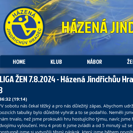
HÁZENÁ
JIN
HOME
KLUB
NÁBOR
ŽE
. LIGA ŽEN 7.8.2024 - Házená Jindřichův Hr
8
36:32 (19:14)
"V sobotu nás čekal těžký a pro nás důležitý zápas. Abychom udrž
pozicích tabulky bylo důležité vyhrát a to se podařilo. Neměli jsm
nám trvalo, než jsme prokoukli hru hostujícího týmu, navíc jsme h
dvojímu vyloučení. Hru 4 proti 6 jsme zvládli a od 5 minutý už se 
postupně jsme si vytvořili těsný náskok, který jsme během prvníh