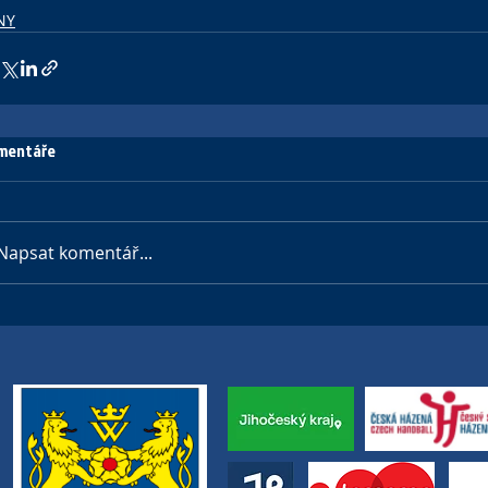
NY
mentáře
Napsat komentář...