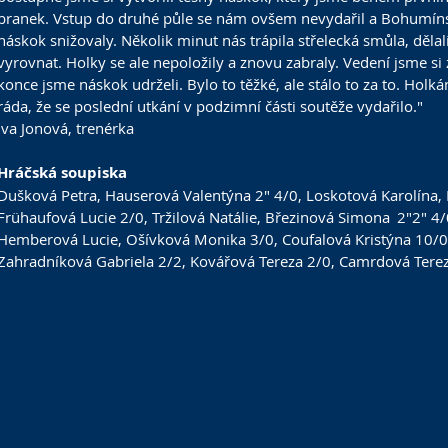
branek. Vstup do druhé půle se nám ovšem nevydařil a Bohumín
náskok snižovaly. Několik minut nás trápila střelecká smůla, dělali
vyrovnat. Holky se ale nepoložily a znovu zabraly. Vedení jsme si 
konce jsme náskok udrželi. Bylo to těžké, ale stálo to za to. Holk
ráda, že se poslední utkání v podzimní části soutěže vydařilo."
Iva Jonová, trenérka
Hráčská soupiska
Dušková Petra, Hauserová Valentýna 2" 4/0, Loskotová Karolína, 
Frühaufová Lucie 2/0, Tržilová Natálie, Březinová Simona	2"2" 4/0, Reisnerová Kateřina, 
Hemberová Lucie, Ošívková Monika 3/0, Coufalová Kristýna 10/0,
Zahradníková Gabriela 2/2, Kovářová Tereza 2/0, Camrdová Terez