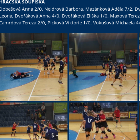
HRÁČSKÁ SOUPISKA
Dobešová Anna
 2/0, 
Neidrová Barbora
, 
Mazánková Adéla
 7/2, 
Dv
Leona
, 
Dvořáková Anna
 4/0, 
Dvořáková Eliška
 1/0, 
Maxová Terez
Camrdová Tereza
 2/0, 
Picková Viktorie
 1/0, 
Vokušová Michaela
 4