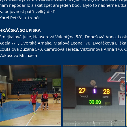
nám nepodařilo získat zpět ani jeden bod.  Bylo to nádherné utká
za bojovnost patří velký dík!"
Karel Petržala, trenér
HRÁČSKÁ SOUPISKA
Smejkalová Julie
, 
Hauserová Valentýna
 5/0, 
Dobešová Anna
, 
Losk
Adéla
 7/1, 
Dvorská Amálie
, 
Mátlová Leona
 1/0, 
Dvořáková Eliška
Coufalová Zuzana
 5/0, 
Camrdová Tereza
, 
Viktorinová Anna
 1/0, 
C
Vokušová Michaela