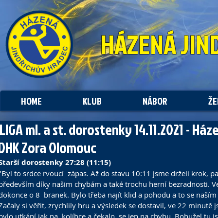
HÁZENÁ
JIN
HOME
KLUB
NÁBOR
ŽE
. LIGA ml. a st. dorostenky 14.11.2021 - Há
 DHK Zora Olomouc
Starší dorostenky 27:28 (11:15)
"Byl to srdce rvoucí  zápas. Až do stavu 10:11 jsme drželi krok, p
především díky našim chybám a také trochu herní bezradnosti. V
dokonce o 8  branek. Bylo třeba najít klid a pohodu a to se naší
Začaly si věřit, zrychlily hru a výsledek se dostavil, ve 22 minutě
bylo utkání jak na  kolíbce a čekalo  se jen na chybu. Bohužel tu j