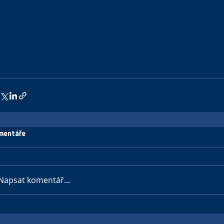
mentáře
Napsat komentář...