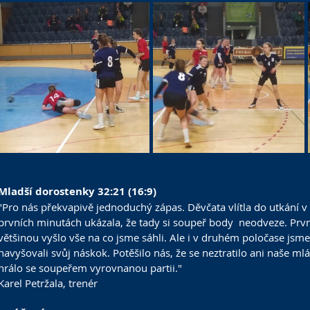
Mladší dorostenky 32:21 (16:9)
"Pro nás překvapivě jednoduchý zápas. Děvčata vlítla do utkání v
prvních minutách ukázala, že tady si soupeř body  neodveze. Prvn
většinou vyšlo vše na co jsme sáhli. Ale i v druhém poločase jsme
navyšovali svůj náskok. Potěšilo nás, že se neztratilo ani naše mlá
hrálo se soupeřem vyrovnanou partii."
Karel Petržala, trenér