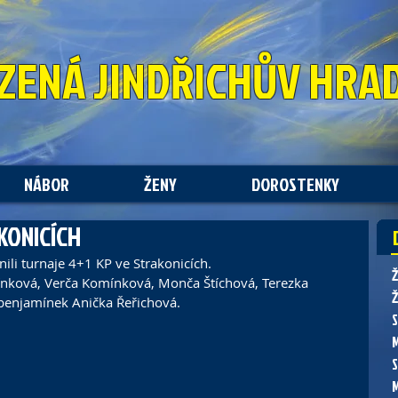
ZENÁ
JINDŘICHŮV HRA
NÁBOR
ŽENY
DOROSTENKY
KONICÍCH
ili turnaje 4+1 KP ve Strakonicích.
ínková, Verča Komínková, Monča Štíchová, Terezka 
Ž
benjamínek Anička Řeřichová.