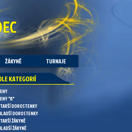
DEC
ŽÁKYNĚ
TURNAJE
DLE KATEGORIÍ
ŽENY
ENY "B"
STARŠÍ DOROSTENKY
MLADŠÍ DOROSTENKY
STARŠÍ ŽÁKYNĚ
MLADŠÍ ŽÁKYNĚ