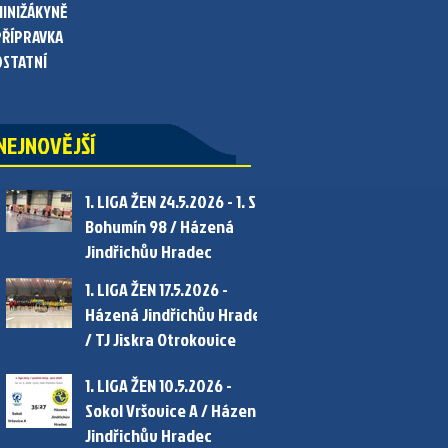
MINIŽÁKYNĚ
PŘÍPRAVKA
OSTATNÍ
NEJNOVĚJŠÍ
1. LIGA ŽEN 24.5.2026 - 1. SC
Bohumín 98 / Házená
Jindřichův Hradec
1. LIGA ŽEN 17.5.2026 -
Házená Jindřichův Hradec
/ TJ Jiskra Otrokovice
1. LIGA ŽEN 10.5.2026 -
Sokol Vršovice A / Házená
Jindřichův Hradec