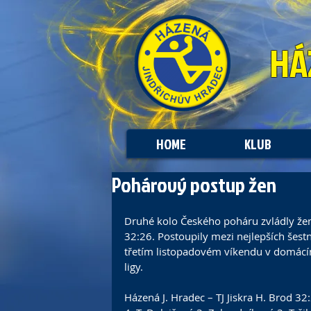
HÁ
HOME
KLUB
Pohárový postup žen
Druhé kolo Českého poháru zvládly ženy
32:26. Postoupily mezi nejlepších šestn
třetím listopadovém víkendu v domácím
ligy.
Házená J. Hradec – TJ Jiskra H. Brod 32