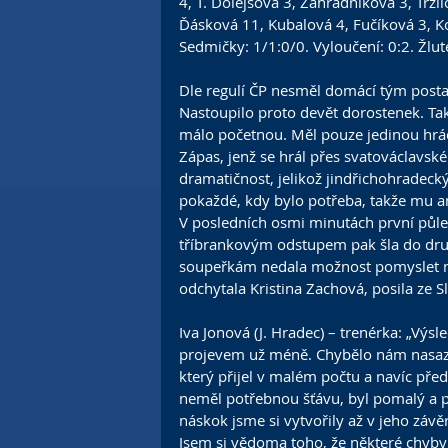
4, T. Dolejšová 3, Zahradníková 3, Trži
Ďásková 11, Kubalová 4, Fučíková 3, K
Sedmičky: 1/1:0/0. Vyloučení: 0:2. Žlut
Dle regulí ČP nesměl domácí tým postavi
Nastoupilo proto devět dorostenek. Také
málo početnou. Měl pouze jedinou hráč
Zápas, jenž se hrál přes svatováclavské
dramatičnost, jelikož jindřichohradecký
pokaždé, kdy bylo potřeba, takže mu an
V posledních osmi minutách první půle 
tříbrankovým odstupem pak šla do dru
soupeřkám nedala možnost pomyslet na
odchytala Kristina Zachová, posila ze
Iva Jonová (J. Hradec) – trenérka: „Vý
projevem už méně. Chybělo nám nasaze
který přijel v malém počtu a navíc pře
neměl potřebnou šťávu, byl pomalý a př
náskok jsme si vytvořily až v jeho závěr
Jsem si vědoma toho, že některé chyby