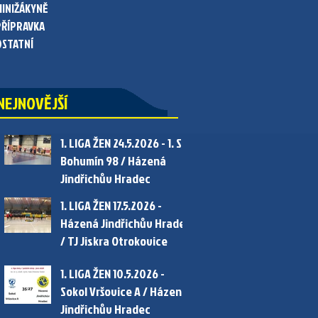
MINIŽÁKYNĚ
PŘÍPRAVKA
OSTATNÍ
NEJNOVĚJŠÍ
1. LIGA ŽEN 24.5.2026 - 1. SC
Bohumín 98 / Házená
Jindřichův Hradec
1. LIGA ŽEN 17.5.2026 -
Házená Jindřichův Hradec
/ TJ Jiskra Otrokovice
1. LIGA ŽEN 10.5.2026 -
Sokol Vršovice A / Házená
Jindřichův Hradec