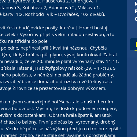
lová 3, Rytířová 3, A. Hauserová 2, Ondřejová 1 – 
otanová 3, Kubátová 2, Adamcová 2, Miksová 1. 
é karty: 1:2. Rozhodčí: Vlk – Dvořáček, 102 diváků.
t českobudějovické posily, které v J. Hradci hostují. 
 celek z Vysočiny přijel s velmi mladou sestavou, a to 
ku na střídání do pole.
 poledne, nepřinesl příliš kvalitní házenou. Chyběla 
 tým, i když hrál na půl plynu, vývoj kontroloval. Zabral 
i nevadilo, že ve 20. minutě platil vyrovnaný stav 11:11.
získala Házená JH až čtyřgólový náskok (29. – 17:13). S 
hého poločasu, v němž si nenadělala žádné problémy, 
 zvrat. V brance domácího družstva dvě třetiny času 
 Slavoje Žirovnice se prezentovala dobrým výkonem.
sledkem jsem samozřejmě potěšena, ale s naším herním 
ní a bojovnost. Myslím, že došlo k podcenění soupeře, 
devším s dorostenkami. Obrana hrála špatně, ani útok 
icházel o balóny. První poločas byl vyrovnaný, drobný 
u. Ve druhé půlce se náš výkon přeci jen o trochu zlepšil.“
 pramení z toho, že se stále sehráváme s dorostenkami, 