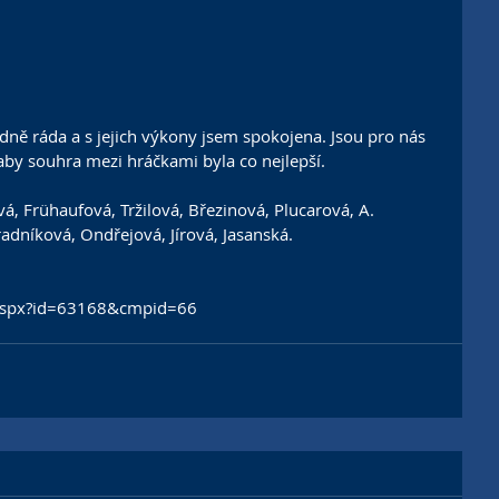
dně ráda a s jejich výkony jsem spokojena. Jsou pro nás 
 aby souhra mezi hráčkami byla co nejlepší.
á, Frühaufová, Tržilová, Březinová, Plucarová, A. 
radníková, Ondřejová, Jírová, Jasanská.
t.aspx?id=63168&cmpid=66