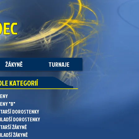
DEC
ŽÁKYNĚ
TURNAJE
DLE KATEGORIÍ
ŽENY
ENY "B"
STARŠÍ DOROSTENKY
MLADŠÍ DOROSTENKY
STARŠÍ ŽÁKYNĚ
MLADŠÍ ŽÁKYNĚ