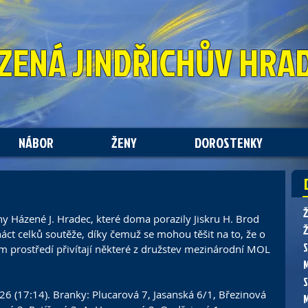
ZENÁ
JINDŘICHŮV HRA
NÁBOR
ŽENY
DOROSTENKY
 Házené J. Hradec, které doma porazily Jiskru H. Brod 
Ž
áct celků soutěže, díky čemuž se mohou těšit na to, že o 
 prostředí přivítají některé z družstev mezinárodní MOL 
:26 (17:14). Branky: Plucarová 7, Jasanská 6/1, Březinová 