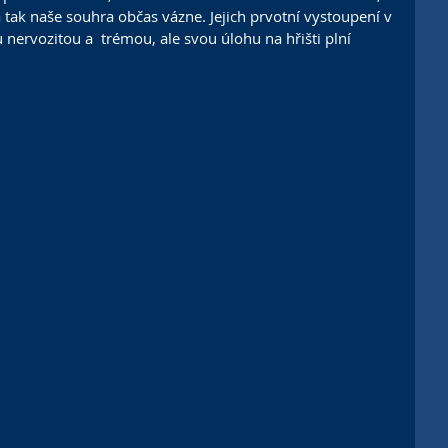
ak naše souhra občas vázne. Jejich prvotní vystoupení v 
 nervozitou a  trémou, ale svou úlohu na hřišti plní