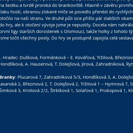
na šestku a tvrdě proniká do brankoviště. Hlavně v závěru prvního
tlaku hostí, obranou získané míče se povedlo přenést do rychlých 
otočilo na naši stranu. Ve druhé půli sice přišlo pár slabších oka
do hry, ale k otočení vývoje jsme je nepustily. Docela nám nahrál
první ligy starších dorostenek s Olomoucí, takže holky z tohoto
jsme točit všechny posty. Do hry se postupně zapojila celá sestava
J. Hradec: Dušková, Formánková – E. Kovářová, Tržilová, Březinová
Hondlíková, A. Hauserová, T. Dolejšová, Jírová, Zahradníková, Ryt
Branky
: Plucarová 7, Zahradníková 5/3, Hondlíková 3, A. Dolejšov
Jasanská 2, Březinová 2, T. Dolejšová 2, Tržilová 1 – Hymrová 7, S
Šimková 3, Kristová 2/2, Štrbíková 1, Solařová 1, Prokopová 1, Kl