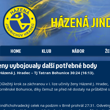
HÁZENÁ
JIN
HOME
KLUB
NÁBOR
ŽE
eny vybojovaly další potřebné body
Házená J. Hradec – TJ Tatran Bohunice 30:24 (16:13).
Důležitý krok za záchranou v I. lize učinily ženy Házené J. Hradec,
brněnské Bohunice, díky čemuž se před ně dostaly na průběžné 
Jindřichohradecký celek na podzim v Brně prohrál 27:31. Odvetn