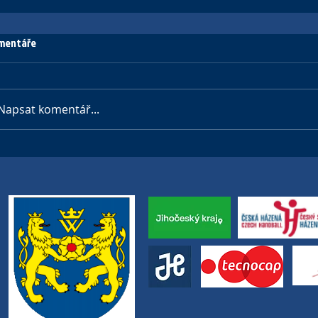
mentáře
Napsat komentář...