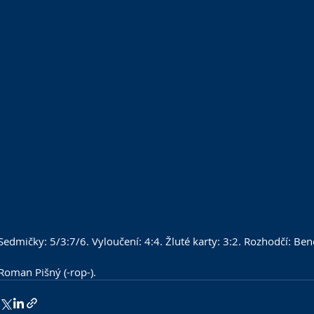
Sedmičky: 5/3:7/6. Vyloučení: 4:4. Žluté karty: 3:2. Rozhodčí: Be
Roman Pišný (-rop-).