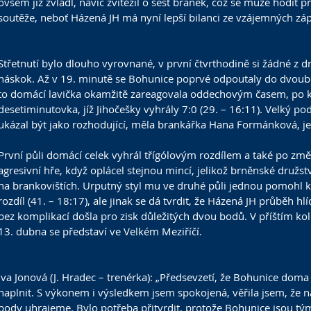
ovšem již zvládl, navíc zvítězil o šest branek, což se může hodit
soutěže, neboť Házená JH má nyní lepší bilanci ze vzájemných zá
Střetnutí bylo dlouho vyrovnané, v první čtvrthodině si žádné z d
náskok. Až v 19. minutě se Bohunice poprvé odpoutaly do dvoub
to domácí lavička okamžitě zareagovala oddechovým časem, po k
desetiminutovka, jíž Jihočešky vyhrály 7:0 (29. – 16:11). Velký po
ukázal být jako rozhodující, měla brankářka Hana Formánková, je
První půli domácí celek vyhrál třígólovým rozdílem a také po změ
agresivní hře, když oplácel stejnou mincí, jelikož brněnské družs
na brankovištích. Urputný styl mu ve druhé půli jednou pomohl k
rozdíl (41. – 18:17), ale jinak se dá tvrdit, že Házená JH průběh hlí
bez komplikací došla pro zisk důležitých dvou bodů. V příštím kol
13. dubna se představí ve Velkém Meziříčí.
Iva Jonová (J. Hradec – trenérka): „Předsevzetí, že Bohunice dom
naplnit. S výkonem i výsledkem jsem spokojená, věřila jsem, že
body uhrajeme. Bylo potřeba přitvrdit, protože Bohunice jsou tý