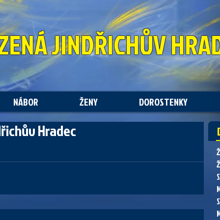
ZENÁ
JINDŘICHŮV HRA
NÁBOR
ŽENY
DOROSTENKY
dřichův Hradec
Ž