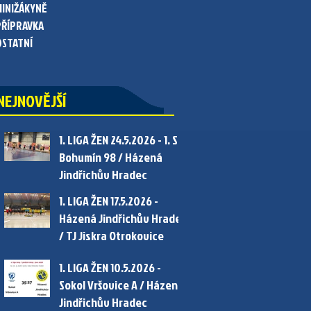
MINIŽÁKYNĚ
PŘÍPRAVKA
OSTATNÍ
NEJNOVĚJŠÍ
1. LIGA ŽEN 24.5.2026 - 1. SC
Bohumín 98 / Házená
Jindřichův Hradec
1. LIGA ŽEN 17.5.2026 -
Házená Jindřichův Hradec
/ TJ Jiskra Otrokovice
1. LIGA ŽEN 10.5.2026 -
Sokol Vršovice A / Házená
Jindřichův Hradec