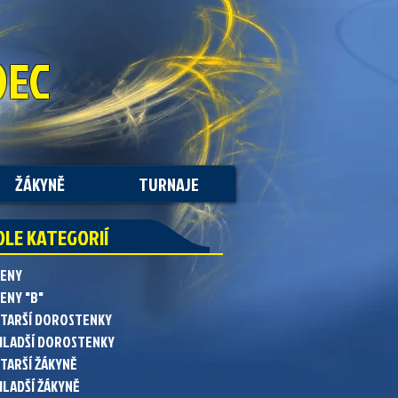
DEC
ŽÁKYNĚ
TURNAJE
DLE KATEGORIÍ
ŽENY
ENY "B"
STARŠÍ DOROSTENKY
MLADŠÍ DOROSTENKY
STARŠÍ ŽÁKYNĚ
MLADŠÍ ŽÁKYNĚ