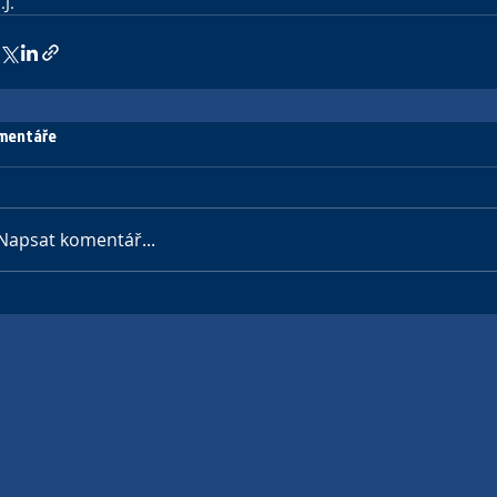
I.J.
mentáře
Napsat komentář...