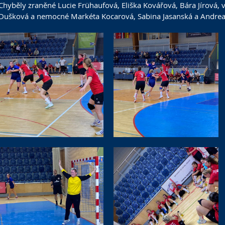
Chyběly zraněné Lucie Frühaufová, Eliška Kovářová, Bára Jírová, v
Dušková a nemocné Markéta Kocarová, Sabina Jasanská a Andrea