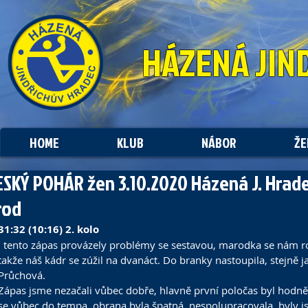
HÁZENÁ
JIN
HOME
KLUB
NÁBOR
ŽE
ESKÝ POHÁR žen 3.10.2020 Házená J. Hradec
rod
31:32 (10:16) 2. kolo
I tento zápas provázely problémy se sestavou, marodka se nám rozš
takže náš kádr se zúžil na dvanáct. Do branky nastoupila, stejně j
Průchová. 
Zápas jsme nezačali vůbec dobře, hlavně první poločas byl hodn
se vůbec do tempa, obrana byla špatná, nespolupracovala, byly 