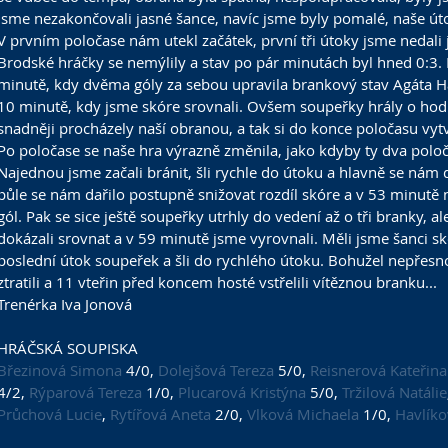
jsme nezakončovali jasné šance, navíc jsme byly pomalé, naše úto
V prvním poločase nám utekl začátek, první tři útoky jsme nedali j
Brodské hráčky se nemýlily a stav po pár minutách byl hned 0:3. 
minutě, kdy dvěma góly za sebou upravila brankový stav Agáta Ha
10 minutě, kdy jsme skóre srovnali. Ovšem soupeřky hrály o hod
snadněji procházely naší obranou, a tak si do konce poločasu vyt
Po poločase se naše hra výrazně změnila, jako kdyby ty dva poloča
Najednou jsme začali bránit, šli rychle do útoku a hlavně se nám
půle se nám dařilo postupně snižovat rozdíl skóre a v 53 minutě
gól. Pak se sice ještě soupeřky utrhly do vedení až o tři branky, ale
dokázali srovnat a v 59 minutě jsme vyrovnali. Měli jsme šanci skó
poslední útok soupeřek a šli do rychlého útoku. Bohužel nepřes
ztratili a 11 vteřin před koncem hosté vstřelili vítěznou branku...
Trenérka Iva Jonová
HRÁČSKÁ SOUPISKA
Březinová Simona
 4/0, 
Dolejšová Tereza
 5/0, 
Reisnerová Kateřina
4/2, 
Rýparová Tereza
 1/0, 
Plucarová Kristýna
 5/0, 
Tržilová Natálie
Průchová Lucie
, 
Rytířová Aneta
 2/0, 
Vlková Michaela
 1/0, 
Havlík