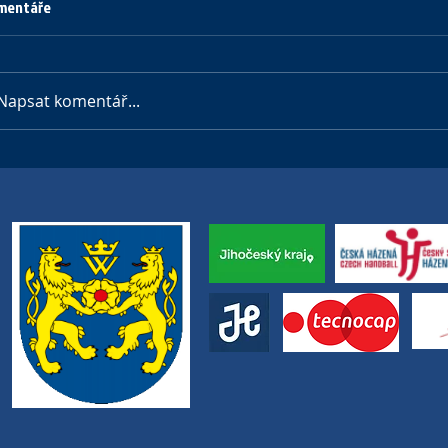
mentáře
Napsat komentář...