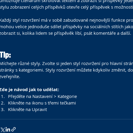
umožňuje čtenářům skrolovat textem a zobrazit si příspěvky jed
stylu zobrazení celých příspěvků otevře celý příspěvek s možnos
Každý styl rozvržení má v sobě zabudované nejnovější funkce pro s
mohou velice jednoduše sdílet příspěvky na sociálních stítích jako
zobrazit si, kolika lidem se příspěvěk líbí, psát komentáře a další.
Tip:
Míchejte různé styly. Zvolte si jeden styl rozvržení pro hlavní strá
stránky s kategoriemi. Styly rozvržení můžete kdykoliv změnit, do
zveřejníte. 
Zde je návod jak to udělat:
Přejděte na Nastavení > Kategorie 
Klikněte na ikonu s třemi tečkami 
Klikněte na Upravit