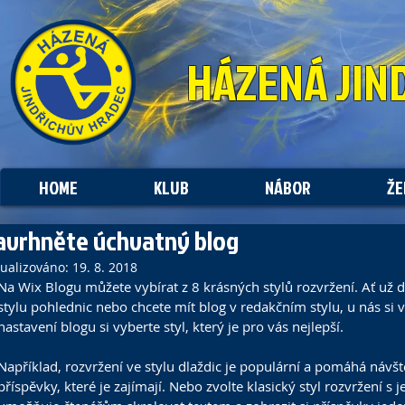
HÁZENÁ
JIN
HOME
KLUB
NÁBOR
ŽE
avrhněte úchvatný blog
tualizováno:
19. 8. 2018
Na Wix Blogu můžete vybírat z 8 krásných stylů rozvržení. Ať už 
stylu pohlednic nebo chcete mít blog v redakčním stylu, u nás si 
nastavení blogu si vyberte styl, který je pro vás nejlepší. 
Například, rozvržení ve stylu dlaždic je populární a pomáhá návš
příspěvky, které je zajímají. Nebo zvolte klasický styl rozvržení s