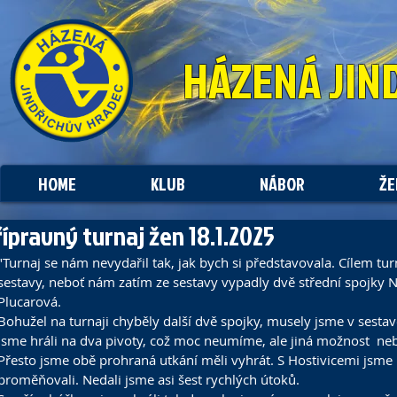
HÁZENÁ
JIN
HOME
KLUB
NÁBOR
ŽE
řípravný turnaj žen 18.1.2025
"Turnaj se nám nevydařil tak, jak bych si představovala. Cílem tu
sestavy, neboť nám zatím ze sestavy vypadly dvě střední spojky Na
Plucarová.
Bohužel na turnaji chyběly další dvě spojky, musely jsme v sestav
jsme hráli na dva pivoty, což moc neumíme, ale jiná možnost  neb
Přesto jsme obě prohraná utkání měli vyhrát. S Hostivicemi jsme 
proměňovali. Nedali jsme asi šest rychlých útoků. 