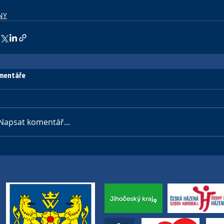
NY
mentáře
Napsat komentář...