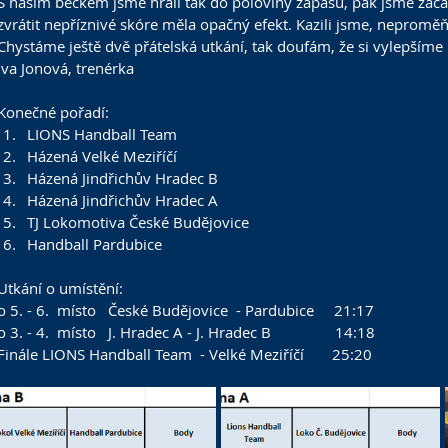
S naším béčkem jsme hráli tak do poloviny zápasu, pak jsme zača
zvrátit nepříznivé skóre měla opačný efekt. Kazili jsme, neproměňo
Chystáme ještě dvě přátelská utkání, tak doufám, že si vylepšíme 
Iva Jonová, trenérka
Konečné pořadí:
LIONS Handball Team
Házená Velké Meziříčí
Házená Jindřichův Hradec B  
Házená Jindřichův Hradec A
TJ Lokomotiva České Budějovice
Handball Pardubice
Utkání o umístění:
o 5. - 6.  místo   České Budějovice  - Pardubice     21:17
o 3. - 4.  místo   J. Hradec A - J. Hradec B                14:18
Finále LIONS Handball Team  - Velké Meziříčí       25:20