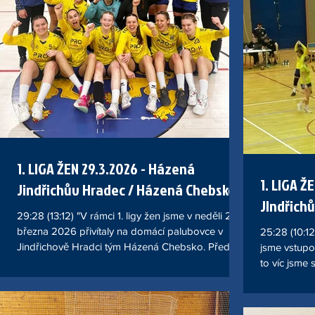
více, než je
velmi dobře
útok. Naše h
obranou jse
Olomoucké 
přehrávat,
1. LIGA ŽEN 29.3.2026 - Házená
1. LIGA ŽEN 21.3.2026 - H
Jindřichův Hradec / Házená Chebsko
JIndřich
29:28 (13:12) "V rámci 1. ligy žen jsme v neděli 29.
března 2026 přivítaly na domácí palubovce v
25:28 (10:1
Jindřichově Hradci tým Házená Chebsko. Před
jsme vstupo
178 diváky se odehrálo velmi náročné a
to víc jsme
vyrovnané utkání, které jsme nakonec zvládly v
podcenit, p
náš prospěch těsným výsledkem 29:28 (13:12). Do
potrápit ka
zápasu jsme vstoupily s vědomím, že nás čeká
začátku, kd