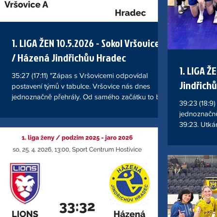
1. LIGA ŽEN 10.5.2026 - Sokol Vršovice A
/ Házená Jindřichův Hradec
1. LIGA Ž
35:27 (17:11) "Zápas s Vršovicemi odpovídal
Jindřich
postavení týmů v tabulce. Vršovice nás dnes
jednoznačně přehrály. Od samého začátku to byl
39:23 (18:9
zápas domácích, my stále jen dotahovali.
jednoznačně
Vršovické hráčky nás dnes přehrály nejen
39:23. Utká
rychlostí, silou, lepší střelbou, ale hlavně
samého začá
nasazením. Nám to nešlo, obrana si neuměla
a skóre pos
poradit s kombinacemi domácích a v útoku nás
útočné fázi
Vršovické zodpovědně ubránily. Neměly tam
zahráli jsm
téměř žádné slabší místo. Náš útok byl málo
jsme špatně
důrazný a často bez nápadu. Přesto jsme zahr
podařilo zís
Odehráli j
zápas, musí