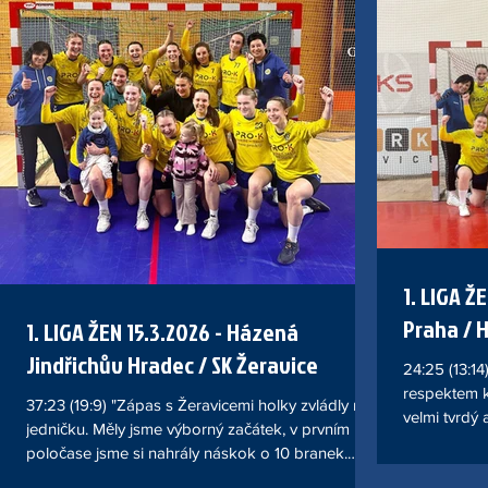
těžký soupeř, což se potvrdilo hned v úvodu, kdy
ve vysokém 
Chebsko šlo rychle do vedení 0:2. Nám se však
nebyl úplně 
podařilo skóre brzy dorovnat a od té chvíle se
chyb, než b
hrálo prakticky po
chyběla větš
obraně. Ne
1. LIGA Ž
Praha / 
1. LIGA ŽEN 15.3.2026 - Házená
Jindřichův Hradec / SK Žeravice
24:25 (13:14) " Do utkání js
respektem k
37:23 (19:9) "Zápas s Žeravicemi holky zvládly na
velmi tvrdý 
jedničku. Měly jsme výborný začátek, v prvním
minuty bylo
poločase jsme si nahrály náskok o 10 branek.
míč. Holky 
Dobře jsme bránily, hrály jsme rychle dopředu,