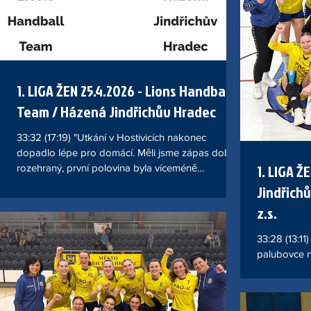
1. LIGA ŽEN 25.4.2026 - Lions Handball
Team / Házená Jindřichův Hradec
33:32 (17:19) "Utkání v Hostivicích nakonec
dopadlo lépe pro domácí. Měli jsme zápas dobře
1. LIGA Ž
rozehraný, první polovina byla víceméně
vyrovnaná, přesto jsme dokázali jít do šatny s
Jindřich
vedením o dvě branky. Druhý poločas se odvíjel
z.s.
stejně jako první až do cca 48 minuty, pak se nám
povedlo zvýšit rozdíl skóre na pět branek a v tuto
33:28 (13:1
chvíli to vypadalo, že už to zvládneme. Bohužel
palubovce n
přišel úsek technických chyb a neproměných šancí
tabulce na p
a domácí toho dokázali patřičně využít. Během 7
utkání úpln
minut záp
vyrovnaná, 