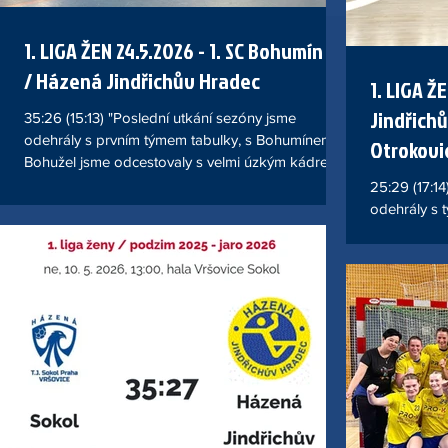
1. LIGA ŽEN 24.5.2026 - 1. SC Bohumín 98
/ Házená Jindřichův Hradec
1. LIGA Ž
Jindřichů
35:26 (15:13) "Poslední utkání sezóny jsme
odehrály s prvním týmem tabulky, s Bohumínem.
Otrokovi
Bohužel jsme odcestovaly s velmi úzkým kádrem,
neboť máme tři zraněné hráčky. Díky tomu, že s
25:29 (17:1
námi společně cestovaly dorostenky, zařadily
odehrály s 
jsme tři z nich na soupisku žen. Musím říct, že se k
utkání nevyd
tomu holky postavily zodpovědně a byly pro nás
jsme odehrál
plnohodnotnými hráčkami. Velmi dobře, jsme
náskokem tř
odehrály první poločas. Do utkání jsme vstoupily
druhého pol
vedoucí brankou a prvních deset minut jsme
vůbec nedok
dokonce vedly. Do
jsme rychle 
poločasu se
ale díky c
hostujícím u