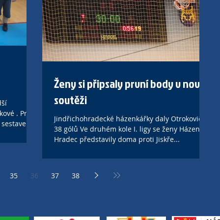
Ženy si připsaly první body v nové
soutěži
dší
ové . Pro
Jindřichohradecké házenkářky daly Otrokovicím
, sestavené
38 gólů Ve druhém kole I. ligy se ženy Házené J.
Hradec představily doma proti Jiskře...
35
36
37
38