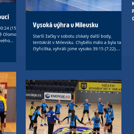
ouci
Vysoká výhra v Milevsku
0:24 (15:12)
ně Olomouce
Starší žačky v sobotu získaly další body,
vého...
tentokrát v Milevsku. Chybělo málo a byla tam
čtyřicítka, vyhráli jsme vysoko 39:15 (7:22)....