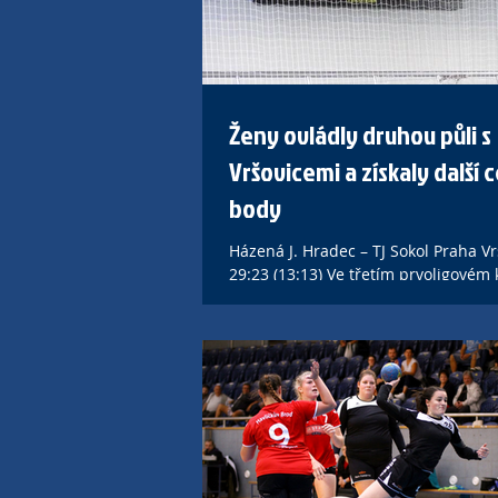
Ženy ovládly druhou půli s
Vršovicemi a získaly další
body
Házená J. Hradec – TJ Sokol Praha Vr
29:23 (13:13) Ve třetím prvoligovém 
ženám Házené J. Hradec povedlo do
Sokol...