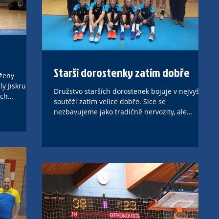
Starší dorostenky zatím dobře
 ženy
y Jiskru H.
Družstvo starších dorostenek bojuje v nejvyšší
ích
soutěži zatím velice dobře. Sice se
nezbavujeme jako tradičně nervozity, ale
bojovností...