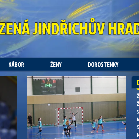
ZENÁ
JINDŘICHŮV HRA
NÁBOR
ŽENY
DOROSTENKY
Ž