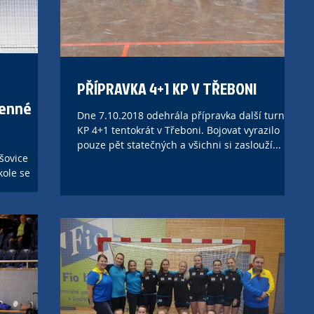
PŘÍPRAVKA 4+1 KP V TŘEBONI
 cenné
Dne 7.10.2018 odehrála přípravka další turnaj
KP 4+1 tentokrát v Třeboni. Bojovat vyrazilo
pouze pět statečných a všichni si zaslouží...
šovice
kole se
ma zdolat