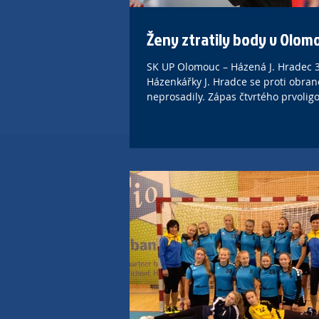
Ženy ztratily body v Olom
SK UP Olomouc – Házená J. Hradec 3
Házenkářky J. Hradce se proti obra
neprosadily. Zápas čtvrtého prvoligo