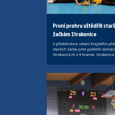
První prohru uštědřili star
žačkám Strakonice
V předehrávce utkání Krajského př
starších žaček jsme podlehli domác
Strakonicícm o 9 branek. Strakonice 
30:21 (14:9)...