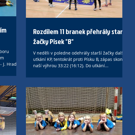
ším
Rozdílem 11 branek přehrály starší
žačky Písek "B"
eboru
V neděli v poledne odehrály starší žačky další
ím
utkání KP, tentokrát proti Písku B, zápas skončil
- J. Hradec
naší výhrou 33:22 (16:12). Do utkání...