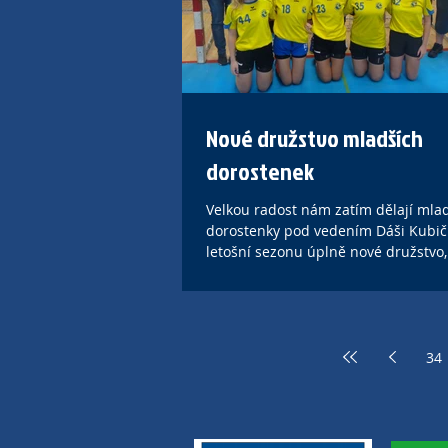
Nové družstvo mladších
dorostenek
Velkou radost nám zatím dělají mla
dorostenky pod vedením Dáši Kubičk
letošní sezonu úplně nové družstvo
z mladých...
34